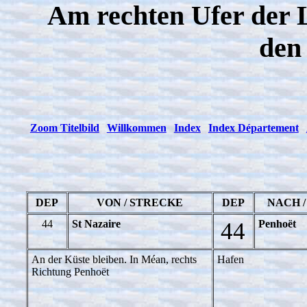
Am rechten Ufer der L
den
Zoom Titelbild
Willkommen
Index
Index Département
DEP
VON / STRECKE
DEP
NACH 
44
St Nazaire
44
Penhoët
An der Küste bleiben. In Méan, rechts
Hafen
Richtung Penhoët