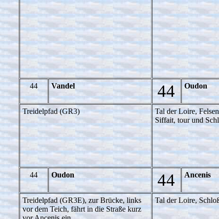
44
Vandel
44
Oudon
Treidelpfad (GR3)
Tal der Loire, Felse
Siffait, tour und Sch
44
Oudon
44
Ancenis
Treidelpfad (GR3E), zur Brücke, links
Tal der Loire, Schlo
vor dem Teich, fährt in die Straße kurz
vor Ancenis ein