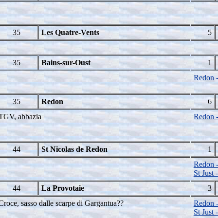
35
Les Quatre-Vents
5
35
Bains-sur-Oust
1
Redon -
35
Redon
6
TGV, abbazia
Redon -
44
St Nicolas de Redon
1
Redon -
St Just
44
La Provotaie
3
Croce, sasso dalle scarpe di Gargantua??
Redon -
St Just