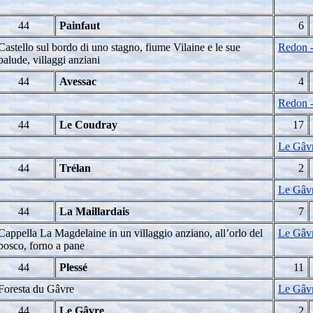
44
Painfaut
6
Castello sul bordo di uno stagno, fiume Vilaine e le sue
Redon -
palude, villaggi anziani
44
Avessac
4
Redon -
44
Le Coudray
17
Le Gâvr
44
Trélan
2
Le Gâvr
44
La Maillardais
7
Cappella La Magdelaine in un villaggio anziano, all’orlo del
Le Gâvr
bosco, forno a pane
44
Plessé
11
Foresta du Gâvre
Le Gâvr
44
Le Gâvre
2