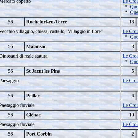
Mercato coperto
Le Croi
*
Que
*
Ques
56
Rochefort-en-Terre
18
Vecchio villaggio, chiesa, castello,"Villaggio in fiore"
Le Croi
*
Que
56
Malansac
3
Dinosauri di reale statura
Le Croi
*
Que
56
St Jacut les Pins
5
Paesaggio
Le Croi
56
Peillac
6
Paesaggio fluviale
Le Croi
56
Glénac
10
Paesaggio fluviale
Le Croi
56
Port Corbin
2