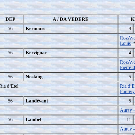
DEP
A / DA VEDERE
K
56
Kernours
9
RozAvel
Louis
56
Kervignac
4
RozAvel
Pierre-
56
Nostang
5
Ria d‘Etel
Ria d’E
Pontivy
56
Landévant
5
Auray -
56
Lambel
11
Auray -