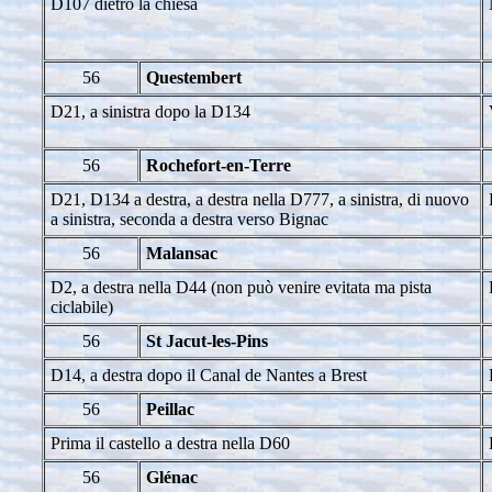
D107 dietro la chiesa
56
Questembert
D21, a sinistra dopo la D134
56
Rochefort-en-Terre
D21, D134 a destra, a destra nella D777, a sinistra, di nuovo
a sinistra, seconda a destra verso Bignac
56
Malansac
D2, a destra nella D44 (non può venire evitata ma pista
ciclabile)
56
St Jacut-les-Pins
D14, a destra dopo il Canal de Nantes a Brest
56
Peillac
Prima il castello a destra nella D60
56
Glénac