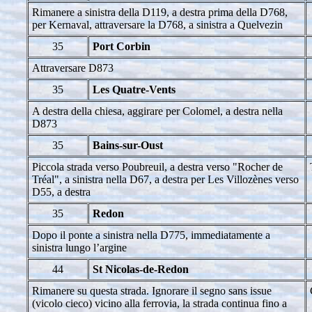
Rimanere a sinistra della D119, a destra prima della D768,
per Kernaval, attraversare la D768, a sinistra a Quelvezin
35
Port Corbin
Attraversare D873
35
Les Quatre-Vents
A destra della chiesa, aggirare per Colomel, a destra nella
D873
35
Bains-sur-Oust
Piccola strada verso Poubreuil, a destra verso "Rocher de
Tréal", a sinistra nella D67, a destra per Les Villozènes verso
D55, a destra
35
Redon
Dopo il ponte a sinistra nella D775, immediatamente a
sinistra lungo l’argine
44
St Nicolas-de-Redon
Rimanere su questa strada. Ignorare il segno sans issue
(vicolo cieco) vicino alla ferrovia, la strada continua fino a