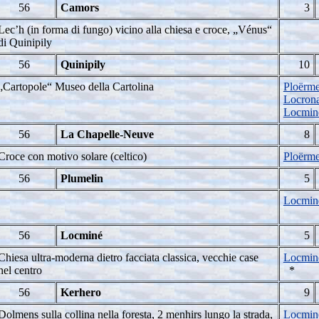
56
Camors
3
Lec’h (in forma di fungo) vicino alla chiesa e croce, „Vénus“
di Quinipily
56
Quinipily
10
„Cartopole“ Museo della Cartolina
Ploërme
Locron
Locmin
56
La Chapelle-Neuve
8
Croce con motivo solare (celtico)
Ploërme
56
Plumelin
5
Locminé
56
Locminé
5
Chiesa ultra-moderna dietro facciata classica, vecchie case
Locminé
nel centro
*
56
Kerhero
9
Dolmens sulla collina nella foresta, 2 menhirs lungo la strada,
Locminé