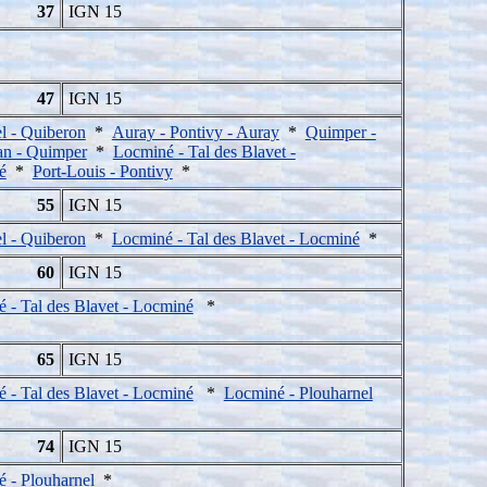
37
IGN 15
47
IGN 15
l - Quiberon
*
Auray - Pontivy - Auray
*
Quimper -
an - Quimper
*
Locminé - Tal des Blavet -
é
*
Port-Louis - Pontivy
*
55
IGN 15
l - Quiberon
*
Locminé - Tal des Blavet - Locminé
*
60
IGN 15
 - Tal des Blavet - Locminé
*
65
IGN 15
 - Tal des Blavet - Locminé
*
Locminé - Plouharnel
74
IGN 15
 - Plouharnel
*