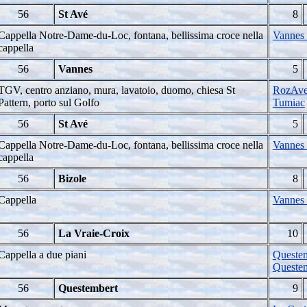
56
St Avé
8
Cappella Notre-Dame-du-Loc, fontana, bellissima croce nella
Vannes 
cappella
56
Vannes
5
TGV, centro anziano, mura, lavatoio, duomo, chiesa St
RozAvel
Pattern, porto sul Golfo
Tumiac
56
St Avé
5
Cappella Notre-Dame-du-Loc, fontana, bellissima croce nella
Vannes 
cappella
56
Bizole
8
Cappella
Vannes 
56
La Vraie-Croix
10
Cappella a due piani
Questem
Queste
56
Questembert
9