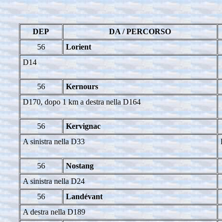
DEP
DA / PERCORSO
56
Lorient
D14
56
Kernours
D170, dopo 1 km a destra nella D164
56
Kervignac
A sinistra nella D33
56
Nostang
A sinistra nella D24
56
Landévant
A destra nella D189