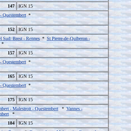
147
IGN 15
- Questembert
*
152
IGN 15
 Sud: Brest - Rennes
*
St Pierre-de-Quiberon -
*
157
IGN 15
- Questembert
*
165
IGN 15
- Questembert
*
175
IGN 15
bert - Malestroit - Questembert
*
Vannes -
mbert
*
184
IGN 15