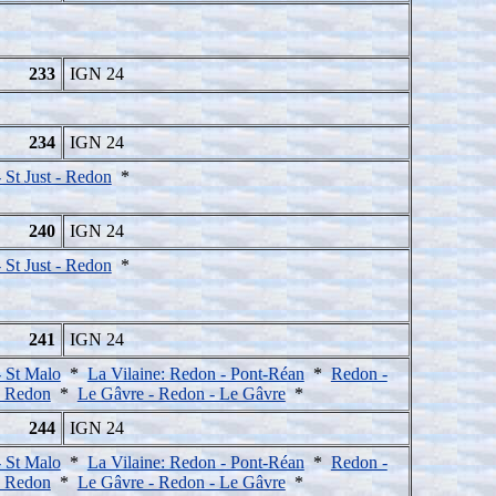
233
IGN 24
234
IGN 24
 St Just - Redon
*
240
IGN 24
 St Just - Redon
*
241
IGN 24
 St Malo
*
La Vilaine: Redon - Pont-Réan
*
Redon -
 - Redon
*
Le Gâvre - Redon - Le Gâvre
*
244
IGN 24
 St Malo
*
La Vilaine: Redon - Pont-Réan
*
Redon -
 - Redon
*
Le Gâvre - Redon - Le Gâvre
*