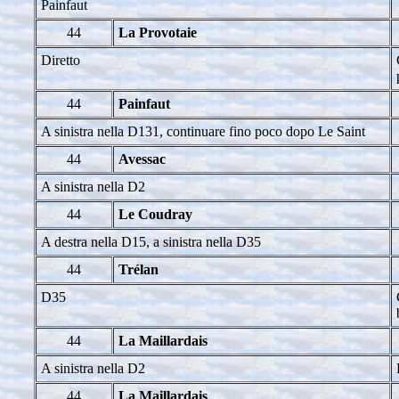
Painfaut
44
La Provotaie
Diretto
44
Painfaut
A sinistra nella D131, continuare fino poco dopo Le Saint
44
Avessac
A sinistra nella D2
44
Le Coudray
A destra nella D15, a sinistra nella D35
44
Trélan
D35
44
La Maillardais
A sinistra nella D2
44
La Maillardais