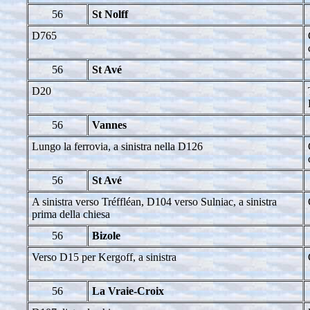
56
St Nolff
D765
56
St Avé
D20
56
Vannes
Lungo la ferrovia, a sinistra nella D126
56
St Avé
A sinistra verso Tréffléan, D104 verso Sulniac, a sinistra
prima della chiesa
56
Bizole
Verso D15 per Kergoff, a sinistra
56
La Vraie-Croix