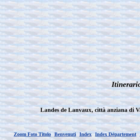
Itinerari
Landes de Lanvaux, città anziana di Van
Zoom Foto Titolo
Benvenuti
Index
Index Département