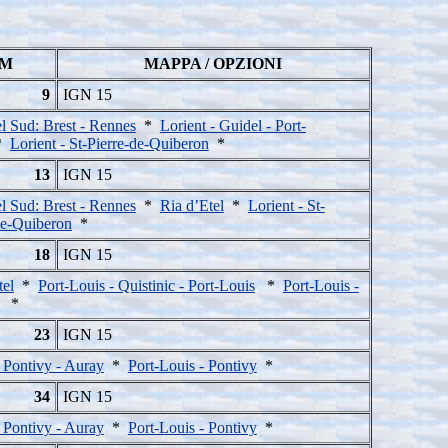
M
MAPPA / OPZIONI
9
IGN 15
 Sud: Brest - Rennes
*
Lorient - Guidel - Port-
*
Lorient - St-Pierre-de-Quiberon
*
13
IGN 15
 Sud: Brest - Rennes
*
Ria d’Etel
*
Lorient - St-
de-Quiberon
*
18
IGN 15
tel
*
Port-Louis - Quistinic - Port-Louis
*
Port-Louis -
*
23
IGN 15
 Pontivy - Auray
*
Port-Louis - Pontivy
*
34
IGN 15
 Pontivy - Auray
*
Port-Louis - Pontivy
*