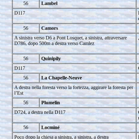
56
Lambel
D117
56
Camors
A sinistra verso D6 a Pont Losquet, a sinistra, attraversare
D786, dopo 500m a destra verso Camlez
56
Quinipily
D117
56
La Chapelle-Neuve
A destra nella foresta verso la fortezza, aggirare la foresta per
l’Est
56
Plumelin
D724, a destra nella D117
56
Locminé
Poco dopo la chiesa a sinistra, a sinistra, a destra