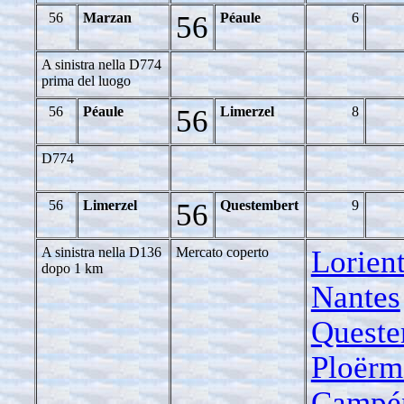
56
Marzan
56
Péaule
6
A sinistra nella D774
prima del luogo
56
Péaule
56
Limerzel
8
D774
56
Limerzel
56
Questembert
9
A sinistra nella D136
Mercato coperto
Lorient
dopo 1 km
Nantes
Queste
Ploërm
Campé