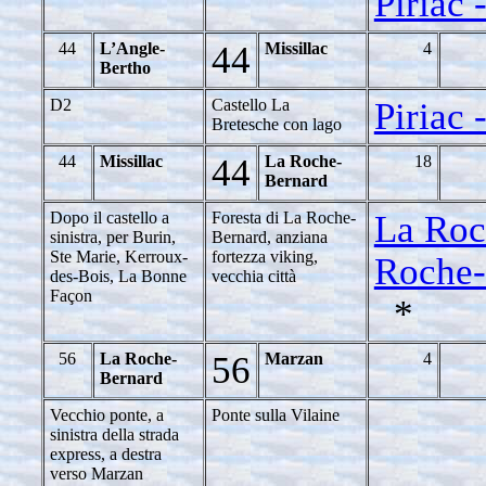
Piriac 
44
L’Angle-
44
Missillac
4
Bertho
D2
Castello La
Piriac 
Bretesche con lago
44
Missillac
44
La Roche-
18
Bernard
Dopo il castello a
Foresta di La Roche-
La Roc
sinistra, per Burin,
Bernard, anziana
Ste Marie, Kerroux-
fortezza viking,
Roche-
des-Bois, La Bonne
vecchia città
Façon
*
56
La Roche-
56
Marzan
4
Bernard
Vecchio ponte, a
Ponte sulla Vilaine
sinistra della strada
express, a destra
verso Marzan