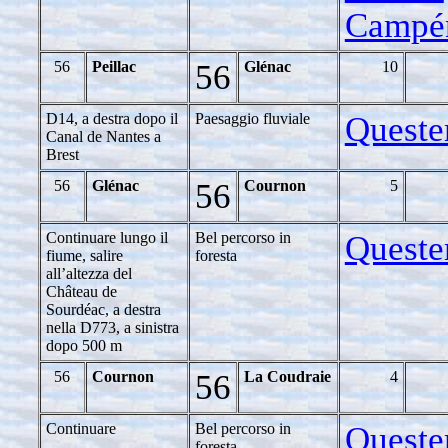
Campé
56
Peillac
56
Glénac
10
D14, a destra dopo il
Paesaggio fluviale
Queste
Canal de Nantes a
Brest
56
Glénac
56
Cournon
5
Continuare lungo il
Bel percorso in
Queste
fiume, salire
foresta
all’altezza del
Château de
Sourdéac, a destra
nella D773, a sinistra
dopo 500 m
56
Cournon
56
La Coudraie
4
Continuare
Bel percorso in
Queste
foresta