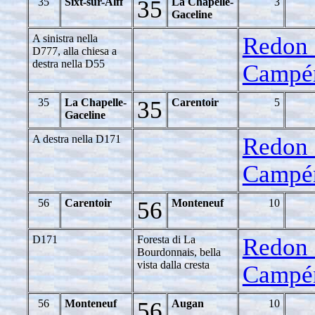
35
Sixt-sur-Alff
35
La Chapelle-
3
Gaceline
A sinistra nella
Redon 
D777, alla chiesa a
destra nella D55
Campé
35
La Chapelle-
35
Carentoir
5
Gaceline
A destra nella D171
Redon 
Campé
56
Carentoir
56
Monteneuf
10
D171
Foresta di La
Redon 
Bourdonnais, bella
vista dalla cresta
Campé
56
Monteneuf
56
Augan
10