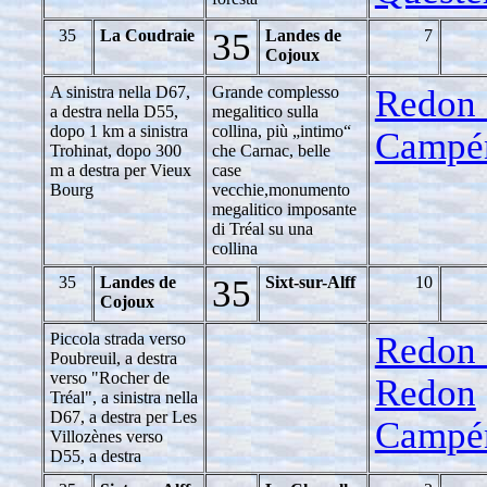
35
La Coudraie
35
Landes de
7
Cojoux
A sinistra nella D67,
Grande complesso
Redon 
a destra nella D55,
megalitico sulla
dopo 1 km a sinistra
collina, più „intimo“
Campé
Trohinat, dopo 300
che Carnac, belle
m a destra per Vieux
case
Bourg
vecchie,monumento
megalitico imposante
di Tréal su una
collina
35
Landes de
35
Sixt-sur-Alff
10
Cojoux
Piccola strada verso
Redon 
Poubreuil, a destra
verso "Rocher de
Redon
Tréal", a sinistra nella
D67, a destra per Les
Campé
Villozènes verso
D55, a destra