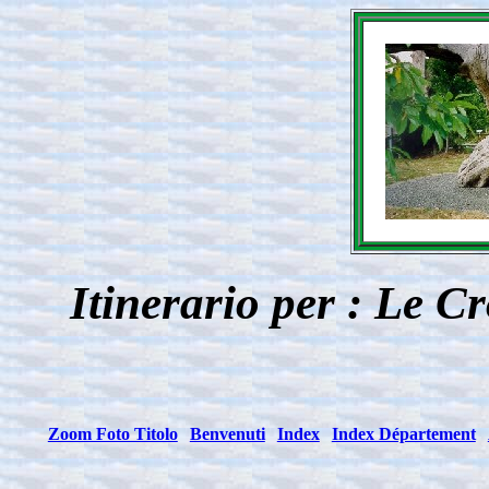
Itinerario per : Le C
Zoom Foto Titolo
Benvenuti
Index
Index Département