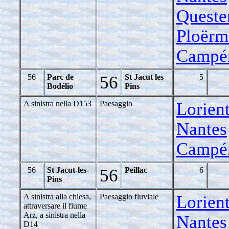
Queste
Ploërm
Campé
56
Parc de
56
St Jacut les
5
Bodélio
Pins
A sinistra nella D153
Paesaggio
Lorient
Nantes
Campé
56
St Jacut-les-
56
Peillac
6
Pins
A sinistra alla chiesa,
Paesaggio fluviale
Lorient
attraversare il fiume
Arz, a sinistra nella
Nantes
D14