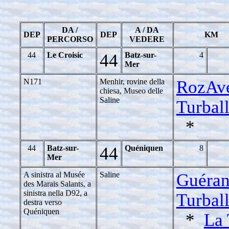
DA /
A / DA
DEP
DEP
KM
PERCORSO
VEDERE
44
Le Croisic
44
Batz-sur-
4
Mer
N171
Menhir, rovine della
RozAve
chiesa, Museo delle
Saline
Turball
*
44
Batz-sur-
44
Quéniquen
8
Mer
A sinistra al Musée
Saline
Guéran
des Marais Salants, a
sinistra nella D92, a
Turball
destra verso
Quéniquen
*
La 