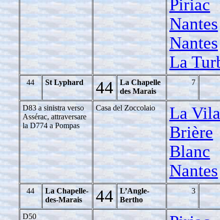
Piriac
Nantes
Nantes
La Tur
44
St Lyphard
44
La Chapelle
7
des Marais
D83 a sinistra verso
Casa del Zoccolaio
La Vil
Assérac, attraversare
la D774 a Pompas
Brière
Blanc
Nantes
44
La Chapelle-
44
L’Angle-
3
des-Marais
Bertho
D50