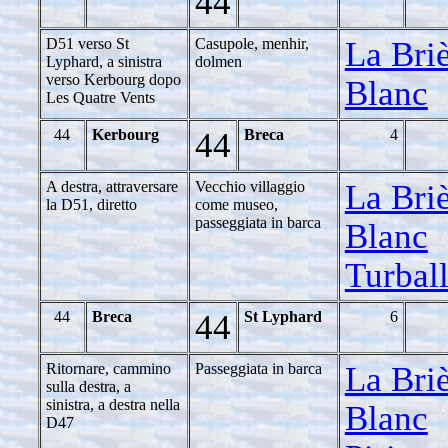
44
D51 verso St
Casupole, menhir,
La Bri
Lyphard, a sinistra
dolmen
verso Kerbourg dopo
Blanc
Les Quatre Vents
44
Kerbourg
44
Breca
4
A destra, attraversare
Vecchio villaggio
La Bri
la D51, diretto
come museo,
passeggiata in barca
Blanc
Turbal
44
Breca
44
St Lyphard
6
Ritornare, cammino
Passeggiata in barca
La Bri
sulla destra, a
sinistra, a destra nella
Blanc
D47