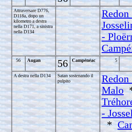
Attraversare D776,
Redon 
D118a, dopo un
kilometro a destra
Josseli
nella D171, a sinistra
nella D134
- Ploë
Campé
56
Augan
56
Campénéac
5
A destra nella D134
Satan sostenando il
Redon 
pulpito
Malo
Tréhor
- Josse
*
Ca