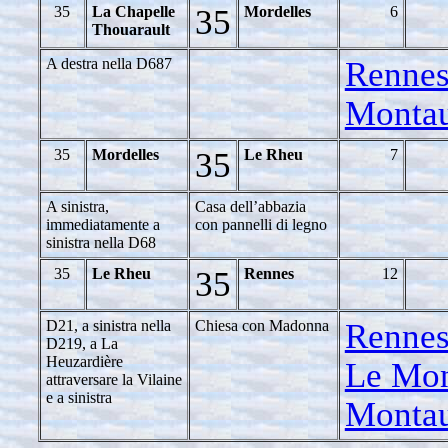
35
La Chapelle
35
Mordelles
6
Thouarault
A destra nella D687
Rennes
Montau
35
Mordelles
35
Le Rheu
7
A sinistra,
Casa dell’abbazia
immediatamente a
con pannelli di legno
sinistra nella D68
35
Le Rheu
35
Rennes
12
D21, a sinistra nella
Chiesa con Madonna
Rennes
D219, a La
Heuzardière
Le Mon
attraversare la Vilaine
e a sinistra
Montau