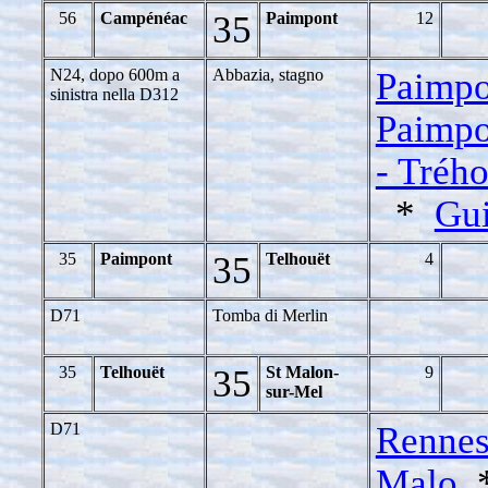
56
Campénéac
35
Paimpont
12
N24, dopo 600m a
Abbazia, stagno
Paimpo
sinistra nella D312
Paimpo
- Tréh
*
Gu
35
Paimpont
35
Telhouët
4
D71
Tomba di Merlin
35
Telhouët
35
St Malon-
9
sur-Mel
D71
Rennes
Malo