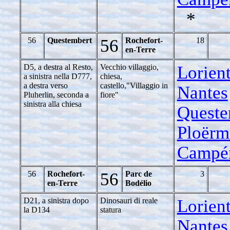
*
56
Questembert
56
Rochefort-
18
en-Terre
D5, a destra al Resto,
Vecchio villaggio,
Lorient
a sinistra nella D777,
chiesa,
a destra verso
castello,"Villaggio in
Nantes
Pluherlin, seconda a
fiore"
sinistra alla chiesa
Queste
Ploërm
Campé
56
Rochefort-
56
Parc de
3
en-Terre
Bodélio
D21, a sinistra dopo
Dinosauri di reale
Lorient
la D134
statura
Nantes