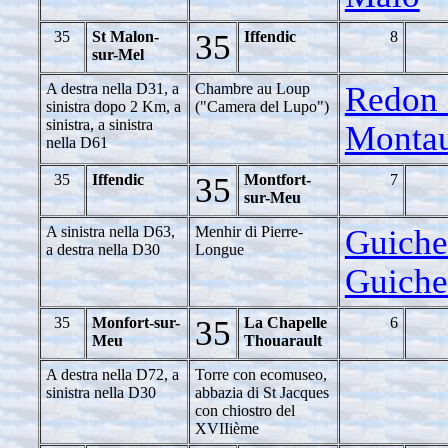
35
St Malon-
35
Iffendic
8
sur-Mel
A destra nella D31, a
Chambre au Loup
Redon 
sinistra dopo 2 Km, a
("Camera del Lupo")
sinistra, a sinistra
Montau
nella D61
35
Iffendic
35
Montfort-
7
sur-Meu
A sinistra nella D63,
Menhir di Pierre-
Guiche
a destra nella D30
Longue
Guich
35
Monfort-sur-
35
La Chapelle
6
Meu
Thouarault
A destra nella D72, a
Torre con ecomuseo,
sinistra nella D30
abbazia di St Jacques
con chiostro del
XVIIième