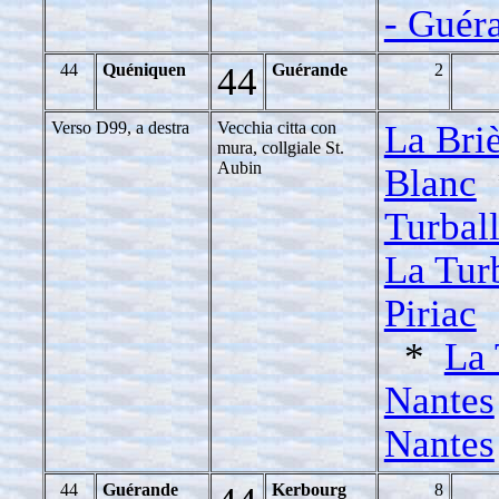
- Guéra
44
Quéniquen
44
Guérande
2
Verso D99, a destra
Vecchia citta con
La Bri
mura, collgiale St.
Aubin
Blanc
Turbal
La Tur
Piriac
*
La 
Nantes
Nantes
44
Guérande
Kerbourg
8